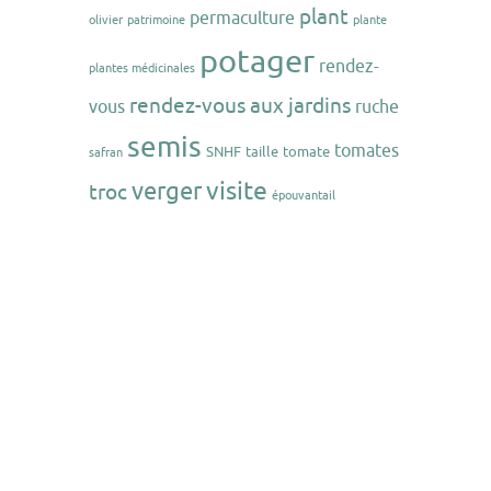
plant
permaculture
olivier
patrimoine
plante
potager
rendez-
plantes médicinales
rendez-vous aux jardins
vous
ruche
semis
tomates
SNHF
taille
tomate
safran
visite
verger
troc
épouvantail