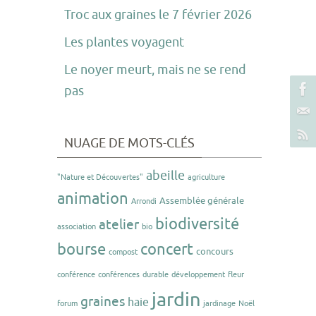
Troc aux graines le 7 février 2026
Les plantes voyagent
Le noyer meurt, mais ne se rend
pas
NUAGE DE MOTS-CLÉS
abeille
"Nature et Découvertes"
agriculture
animation
Assemblée générale
Arrondi
biodiversité
atelier
association
bio
bourse
concert
concours
compost
conférence
conférences
durable
développement
fleur
jardin
graines
haie
forum
jardinage
Noël