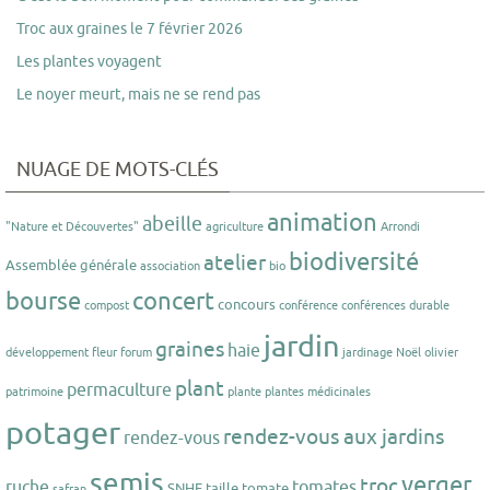
Troc aux graines le 7 février 2026
Les plantes voyagent
Le noyer meurt, mais ne se rend pas
NUAGE DE MOTS-CLÉS
animation
abeille
"Nature et Découvertes"
agriculture
Arrondi
biodiversité
atelier
Assemblée générale
association
bio
bourse
concert
concours
compost
conférence
conférences
durable
jardin
graines
haie
développement
fleur
forum
jardinage
Noël
olivier
plant
permaculture
patrimoine
plante
plantes médicinales
potager
rendez-vous aux jardins
rendez-vous
semis
verger
troc
ruche
tomates
SNHF
taille
tomate
safran