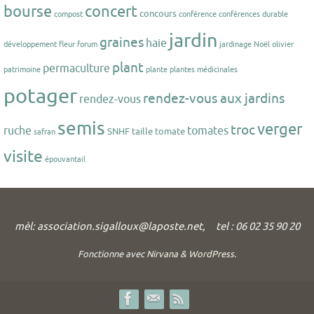
bourse
concert
concours
compost
conférence
conférences
durable
jardin
graines
haie
développement
fleur
forum
jardinage
Noël
olivier
plant
permaculture
patrimoine
plante
plantes médicinales
potager
rendez-vous aux jardins
rendez-vous
semis
verger
troc
ruche
tomates
SNHF
taille
tomate
safran
visite
épouvantail
mèl:
association.sigalloux@laposte.net
, tel : 06 02 35 90 20
Fonctionne avec
Nirvana
&
WordPress.