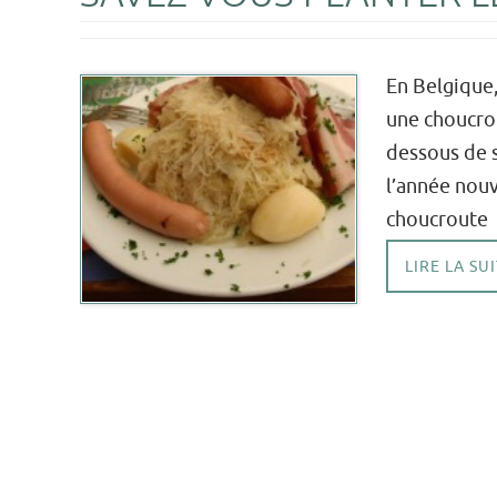
En Belgique,
une choucrou
dessous de s
l’année nou
choucroute 
LIRE LA SU