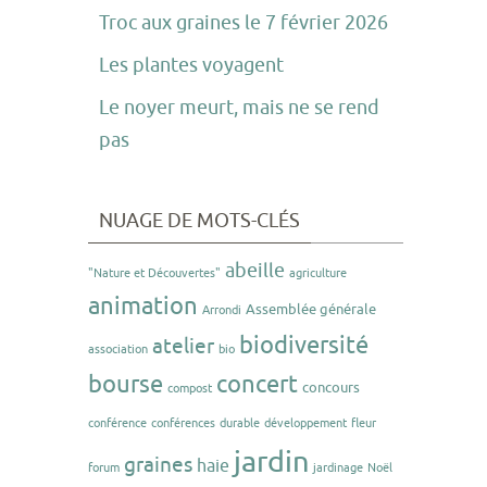
Troc aux graines le 7 février 2026
Les plantes voyagent
Le noyer meurt, mais ne se rend
pas
NUAGE DE MOTS-CLÉS
abeille
"Nature et Découvertes"
agriculture
animation
Assemblée générale
Arrondi
biodiversité
atelier
association
bio
bourse
concert
concours
compost
conférence
conférences
durable
développement
fleur
jardin
graines
haie
forum
jardinage
Noël