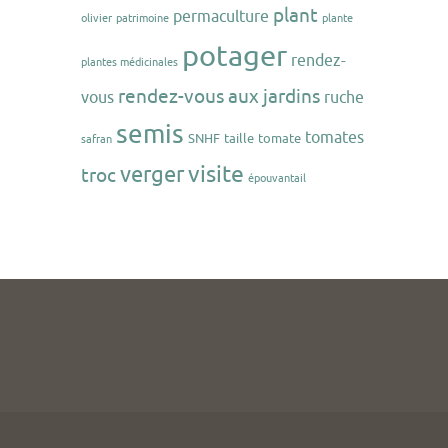
plant
permaculture
olivier
patrimoine
plante
potager
rendez-
plantes médicinales
rendez-vous aux jardins
vous
ruche
semis
tomates
SNHF
taille
tomate
safran
visite
verger
troc
épouvantail